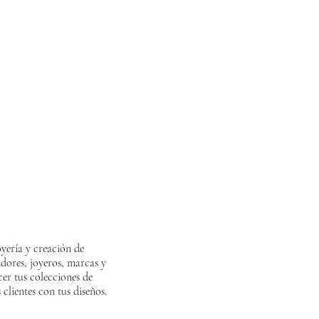
oyería y creación de
CONTACT:
dores, joyeros, marcas y
+034.646034737
cer tus colecciones de
INFO@DALIAJURADO.COM
 clientes con tus diseños.