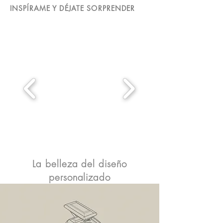
INSPÍRAME Y DÉJATE SORPRENDER
La belleza del diseño
personalizado