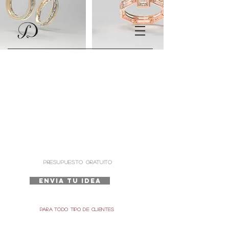
PRESUPUESTO
GRATUITO
ENVIA TU IDEA
PARA TODO TIPO DE CLIENTES