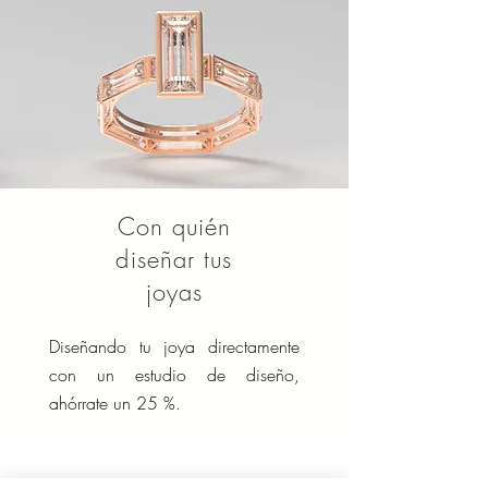
Con quién
diseñar tus
joyas
Diseñando tu joya directamente
con un estudio de diseño,
ahórrate un 25 %.